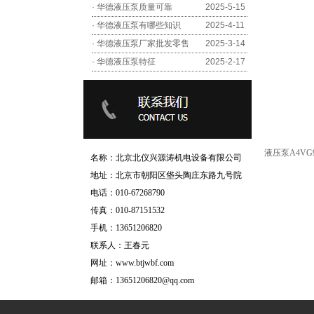
·
华德液压泵质量可靠
2025-5-15
·
华德液压泵有哪些知识
2025-4-11
·
华德液压泵厂家批发零售
2025-3-14
·
华德液压泵特征
2025-2-17
液压泵A4V
名称：北京北仪兴源涛机电设备有限
公司
地址：北京市朝阳区垡头陶庄东路九号院
电话：010-67268790
传真：010-87151532
手机：13651206820
联系人：王春元
网址：www.btjwbf.com
邮箱：13651206820@qq.com