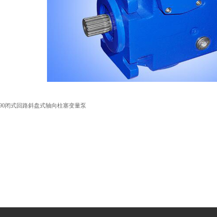
G90闭式回路斜盘式轴向柱塞变量泵