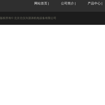
|
|
|
网站首页
公司简介
产品中心
版权所有©
北京北仪兴源涛机电设备有限公司