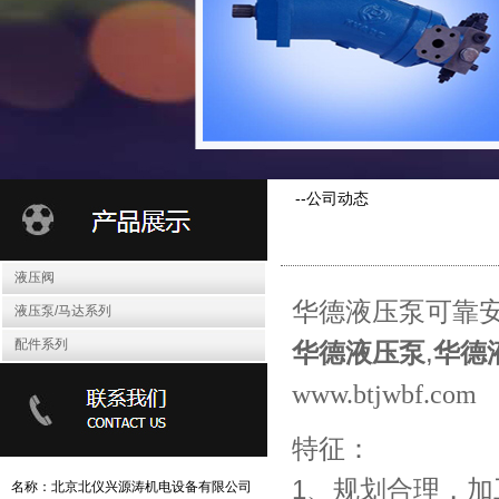
--公司动态
液压阀
华德液压泵可靠
液压泵/马达系列
配件系列
华德
液压泵
,
华德
www.btjwbf.com
特征：
1、规划合理，
名称：北京北仪兴源涛机电设备有限
公司