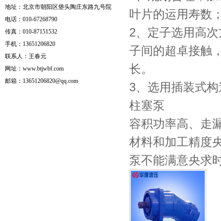
地址：北京市朝阳区垡头陶庄东路九号院
叶片的运用寿数
电话：010-67268790
2、定子选用高
传真：010-87151532
手机：13651206820
子间的超卓接触
联系人：王春元
长。
网址：www.btjwbf.com
邮箱：13651206820@qq.com
3、选用插装式
柱塞泵
容积功率高、走
材料和加工精度
泵不能满意央求